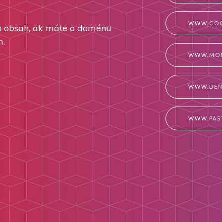
WWW.COO
 obsah, ak máte o doménu
m.
WWW.MO
WWW.DEN
WWW.PAS