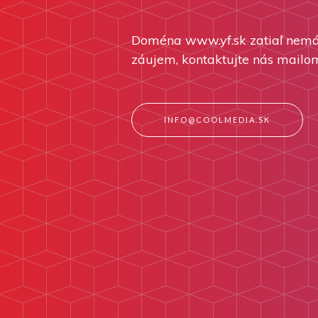
Doména www.yf.sk zatiaľ nemá
záujem, kontaktujte nás mailo
INFO@COOLMEDIA.SK