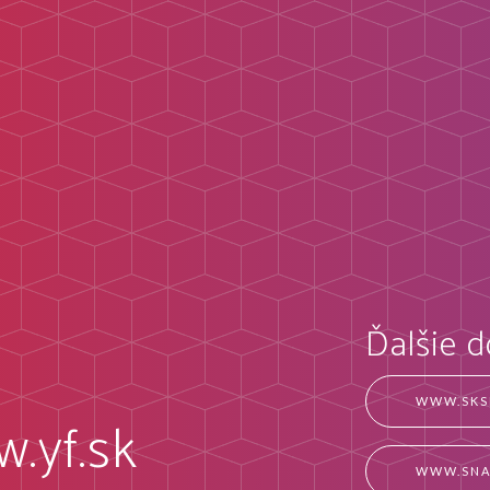
Ďalšie 
WWW.SKS
.yf.sk
WWW.SNA